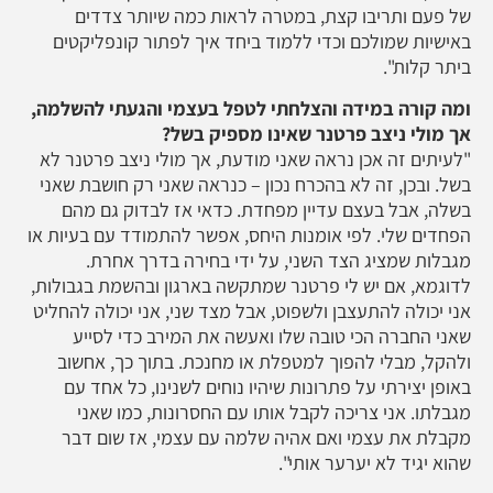
של פעם ותריבו קצת, במטרה לראות כמה שיותר צדדים
באישיות שמולכם וכדי ללמוד ביחד איך לפתור קונפליקטים
ביתר קלות".
ומה קורה במידה והצלחתי לטפל בעצמי והגעתי להשלמה,
אך מולי ניצב פרטנר שאינו מספיק בשל?
"לעיתים זה אכן נראה שאני מודעת, אך מולי ניצב פרטנר לא
בשל. ובכן, זה לא בהכרח נכון – כנראה שאני רק חושבת שאני
בשלה, אבל בעצם עדיין מפחדת. כדאי אז לבדוק גם מהם
הפחדים שלי. לפי אומנות היחס, אפשר להתמודד עם בעיות או
מגבלות שמציג הצד השני, על ידי בחירה בדרך אחרת.
לדוגמא, אם יש לי פרטנר שמתקשה בארגון ובהשמת בגבולות,
אני יכולה להתעצבן ולשפוט, אבל מצד שני, אני יכולה להחליט
שאני החברה הכי טובה שלו ואעשה את המירב כדי לסייע
ולהקל, מבלי להפוך למטפלת או מחנכת. בתוך כך, אחשוב
באופן יצירתי על פתרונות שיהיו נוחים לשנינו, כל אחד עם
מגבלתו. אני צריכה לקבל אותו עם החסרונות, כמו שאני
מקבלת את עצמי ואם אהיה שלמה עם עצמי, אז שום דבר
שהוא יגיד לא יערער אותי".