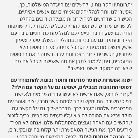
יתרונותיו וחסרונותיו, ולהשלים עם היעדר המושלמות. כך,
אפשרי לנו יותר לנהל יחסים אמיתיים עם אנשים אמיתיים.
הכישורים שדרושים לניהול זוגיות מוצלחת דומים בהחלט
לכישורים שדורשת שותפות הורית. ככל שתלמדו לנהל שותפות
הורית בריאה, הדבר יסייע לכם לנהל מערכת יחסים טובה עם
הילד ובעתיד, גם עם בני זוג. בתהליך המשלב טיפול ואימון
אישי, אנשים מוזמנים להסתכל פנימה, אל הדפוסים הלא
פתורים, הקשורים לרוב בזיכרונות עבר. כשמהים את הדפוסים
המעכבים, ניתן ללמוד לתקן את מה שאפשר ולקבל את מה
שלא. זה ממוקד, יישומי ואפשרי".
ישנה אפשרות שחוסר מודעות וחוסר נכונות להתמודד עם
דפוסי התנהגות מגבילים, ישפיעו גם על הקשר עם הילד?
"קרוב לוודאי, שאם אנשים לא יעשו עבודה פנימית ולא ישנו
דפוסי חשיבה, הם יתקשו יותר לפתח קשר חברי, יציב ואוהב עם
הפרטנרים שלהם ומעבר לכך, הדבר ישליך גם על הקשר עם
הילד ויביא את ההורה להוציא עליו כעסים מיותרים. צריך לזכור
שהקשיים עם האחר נעוצים בהסתכלות שלנו. אנחנו לא תמיד
מודעים לכך. את הגישה המאפשרת יתר קלות בחיים ובקשרים,
אני מכנה "
אומנות היחס
". לפיה, המציאות משתנה ברגע