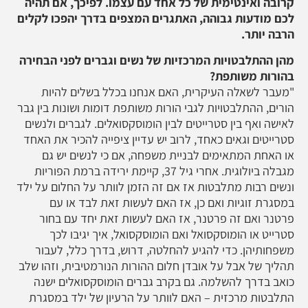
קרובה ואינטימית של כל אחד עם עצמו. לפיכך, אם תהיה
לכם מודעות גבוהה, האתגרים המצפים בדרך יהפכו לקלים
הרבה יותר.
מהן ההתלבטויות המרכזיות של נשים וגברים לפני הבחירה
בהורות משותפת?
"מעבר לשאלה העיקרית, האם אנחנו בכלל בשלים להיות
הורים, ההתלבטויות לגבי הורות משותפת דומות ושונות בין גבר
לאישה ואף בין סטרייטים לבין הומוסקסואלים. לגברים ולנשים
סטרייטים וגאים כאחד, לרוב יש עדיין ציפייה להכיר את האחד
או האחת המתאימים לבניית משפחה, אם כי לנשים יש גם
מגבלה ביולוגית. אחרי גיל 37, קיימת ירידה ברמת הפוריות
ונשים רבות מתלבטות אז אם זה הזמן לוותר על החלום על ילד
במסגרת זוגיות ואם כן, אז האם לעשות זאת לבד או עם
פרטנר ואם זה פרטנר, אז האם לעשות זאת יחד עם בחור
סטרייט או הומוסקסואל ואם הומוסקסואל, איך יגיבו לכך
משפחותיהן. כדי להגיע להחלטה, דרוש, בדרך כלל, לעבור
תהליך של אבל על אובדן חלום ההורות הנורמטיבית, וזהו שלב
כואב בדרך להשלמה. גם בקרב גברים הומוסקסואלים ישנה
התלבטות מרכזית – האם לוותר על הרעיון של ילד במסגרת