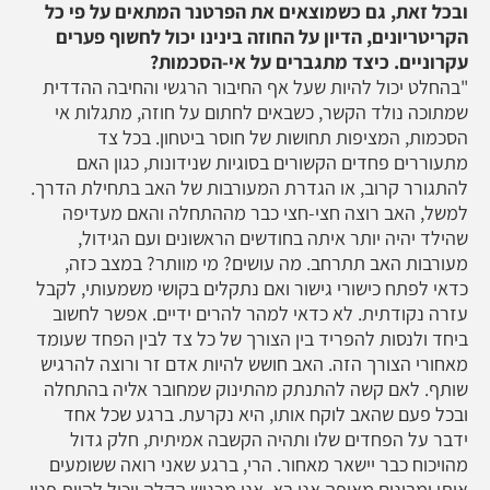
ובכל זאת, גם כשמוצאים את הפרטנר המתאים על פי כל
הקריטריונים, הדיון על החוזה בינינו יכול לחשוף פערים
עקרוניים. כיצד מתגברים על אי-הסכמות?
"בהחלט יכול להיות שעל אף החיבור הרגשי והחיבה ההדדית
שמתוכה נולד הקשר, כשבאים לחתום על חוזה, מתגלות אי
הסכמות, המציפות תחושות של חוסר ביטחון. בכל צד
מתעוררים פחדים הקשורים בסוגיות שנידונות, כגון האם
להתגורר קרוב, או הגדרת המעורבות של האב בתחילת הדרך.
למשל, האב רוצה חצי-חצי כבר מההתחלה והאם מעדיפה
שהילד יהיה יותר איתה בחודשים הראשונים ועם הגידול,
מעורבות האב תתרחב. מה עושים? מי מוותר? במצב כזה,
כדאי לפתח כישורי גישור ואם נתקלים בקושי משמעותי, לקבל
עזרה נקודתית. לא כדאי למהר להרים ידיים. אפשר לחשוב
ביחד ולנסות להפריד בין הצורך של כל צד לבין הפחד שעומד
מאחורי הצורך הזה. האב חושש להיות אדם זר ורוצה להרגיש
שותף. לאם קשה להתנתק מהתינוק שמחובר אליה בהתחלה
ובכל פעם שהאב לוקח אותו, היא נקרעת. ברגע שכל אחד
ידבר על הפחדים שלו ותהיה הקשבה אמיתית, חלק גדול
מהויכוח כבר יישאר מאחור. הרי, ברגע שאני רואה ששומעים
אותי ומבינים מאיפה אני בא, אני מרגיש הקלה ויכול להיות פנוי