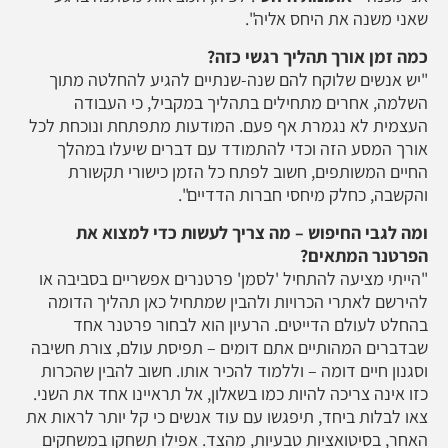
שאני משנה את היחס אליה".
כמה זמן אורך תהליך רגשי כזה?
"יש אנשים שלוקח להם שנה-שנתיים להגיע להחלטה מתוך
השלמה, אחרים מתחילים בתהליך במקביל, כי העבודה
העצמית לא נגמרת אף פעם. המודעות מתפתחת ונוכחת לכל
אורך המסע הזה וכדי להתמודד עם דברים שיעלו במהלך
החיים המשותפים, חשוב לפתח כל הזמן כישורי תקשורת
והקשבה, כחלק מיחסי חברות הדדיים".
ומה לגבי החיפוש – מה צריך לעשות כדי למצוא את
הפרטנר המתאים?
"הייתי מציעה להתחיל 'לסמן' פרטנרים אפשריים בסביבה או
להירשם לאתרי הכרויות ולהבין שמתחיל כאן תהליך הדומה
בהחלט לעולם הדייטים. הרעיון הוא לבחור פרטנר אחד
שבדברים המהותיים אתם דומים – תפיסת עולם, צורת חשיבה
וסגנון חיים דומה – וללמוד להכיר אותו. חשוב להבין שהכרות
כזו אינה צריכה להיות כמו בשאלון, אל תראיינו אחד את השני.
צאו לבלות ביחד, תיפגשו עם עוד אנשים כי קל יותר לראות את
האחר, בסיטואציות טבעיות, מהצד. אפילו תשחקו במשחקים