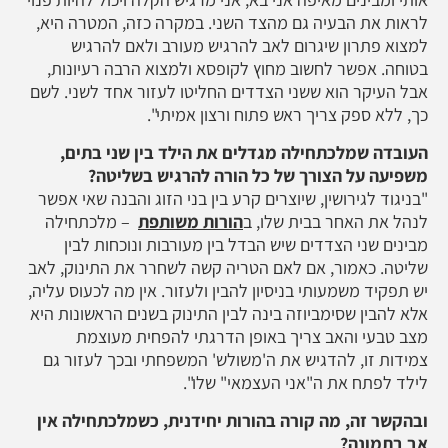
לראות את הבעיה גם מהצד השני. במקרה כזה, המטרה היא,
למצוא פתרון שיגרום לאב להרגיש מעורב ולאם להרגיש
בטוחה. אפשר לחשוב מחוץ לקופסא ולמצוא הרבה רעיונות,
אבל העיקר הוא ששני הצדדים החליטו לעזור אחד לשני. לשם
כך, ללא ספק צריך ראש פתוח ורצון אמיתי".
העובדה שמלכתחילה מגדלים את הילד בין שני בתים,
משפיעה על הצורך של כל הורה להרגיש בשליטה?
"בניגוד לגירושין, שיוצרים קרע בין בני הזוג והבנה שאי אפשר
לנהל את האחר בבית שלו, ב
הורות משותפת
– מלכתחילה
מבינים שני הצדדים שיש הבדל בין מעורבות ונוכחות לבין
שליטה. כאמור, אם לאם הטריה קשה לשחרר את התינוק, לאב
יש תפקיד משמעותי בניסיון להבין ולעזור. אין מה לכעוס עליה,
אלא להבין שסימביוזה בינה לבין התינוק בשנים הראשונות היא
מצב טבעי והאב צריך באופן הדרגתי להפחית מעוצמת
צמידות זו, להדגיש את ה'משולש' המשפחתי ובכך לעזור גם
לילד לפתח את ה"אני העצמאי" שלו".
ובהקשר זה, מה קורה בהורות יחידנית, כשמלכתחילה אין
אב בתמונה?