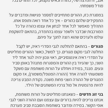
אגב, זו המלצה שלי, כהורה וכאיש מקצוע, לכל ההורים בכל
מודל משפחתי.
במסגרת כזו, ההורים מתחייבים למספר פגישות ומדברים על
התפקידים שלהם כהורים – איך כל אחד רואה ותופס אותו.
התהליך מאפשר לכל אחד לבחון את עצמו כהורה על כל
המורכבות שבדבר ולשפר עצמו בהתמדה, בהתאם להשקפת
עולמו ולערכים שהוא רוצה לחנך על פיהם.
מגורים
– בהתאם להחלטה לגבי הסדרי ראיה, יש לקבל
החלטה לגבי מקום מגורים. כך למשל, כאשר ההורים מחליטים
על הסדרי ראיה אינטנסיביים, ראוי ונכון יהיה לגור אחד ליד
השני, כך שהניוד בין ההורים והמסגרות מתנהל באופן סביר
ונעים. מנגד, במידה ויוחלט על הורות משותפת עם משקל
משמעותי להורה אחד (ההורה המטפל/משמורן), אז מקום
המגורים של ההורה השני פחות משנה. נקודת המבט צריכה
להיות פרגמטית אל מול צרכיו המשתנים של הילד.
בני זוג חדשים
– כשאנחנו מחליטים על הורות משותפת,
אנחנו צריכים להיות ברורים עם עצמנו ועם ההורה השני לגבי
אופי הקשר. במידה ומדובר בשותפות הסובבת סביב מערכת