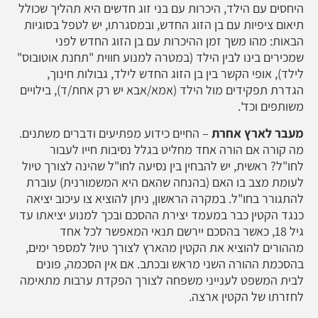
היחסים עם הילד, היכרות עם בני זוג חדשים היא תהליך שכולל
תיאום ציפיות עם בן הזוג החדש, ובמסגרתו, יש לטפל בסוגיות
הבאות: מהו משך זמן ההיכרות עם בן הזוג החדש לפני
שמכירים בינו לבין הילד (במטרה למנוע חווית "תחנת אוטובוס"
לילד), אופי הקשר בין בן הזוג החדש לילד, גבולות חינוך,
הגדרת תפקידים מול הילד (אמא/אבא יש רק אחת/ד), בילויים
משותפים וכד'.
מעבר לארץ אחרת
– החיים כידוע מפתיעים ודברים משתנים.
מה קורה אם הורה אחד מחליט בגלל נסיבות חייו לעבור
לחו"ל? ראשית, יש להבחין בין נסיעה לחו"ל שהינה לצורך טיול
לעומת מצב בו האם (בהנחה שהאם היא המשמורנית) עוברת
להתגורר בחו"ל. במקרה הראשון, ניתן להוציא צו עיכוב יציאה
כנגד הקטין כבר במעמד יצירת ההסכם ובכך למנוע יציאתו עד
גיל 18, כאשר בהסכם יירשם תנאי המאפשר לכל אחד
מההורים להוציא את הקטין מהארץ לצורך טיול למספר ימים,
בהסכמת ההורה השני מראש ובכתב. אם אין הסכמה, פונים
לבית המשפט לענייני משפחה לצורך הפקדת ערבות מתאימה
לחזרתו של הקטין ארצה.