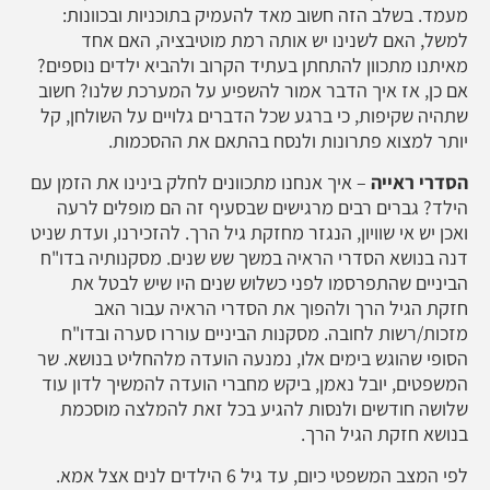
מעמד. בשלב הזה חשוב מאד להעמיק בתוכניות ובכוונות:
למשל, האם לשנינו יש אותה רמת מוטיבציה, האם אחד
מאיתנו מתכוון להתחתן בעתיד הקרוב ולהביא ילדים נוספים?
אם כן, אז איך הדבר אמור להשפיע על המערכת שלנו? חשוב
שתהיה שקיפות, כי ברגע שכל הדברים גלויים על השולחן, קל
יותר למצוא פתרונות ולנסח בהתאם את ההסכמות.
הסדרי ראייה
– איך אנחנו מתכוונים לחלק בינינו את הזמן עם
הילד? גברים רבים מרגישים שבסעיף זה הם מופלים לרעה
ואכן יש אי שוויון, הנגזר מחזקת גיל הרך. להזכירנו, ועדת שניט
דנה בנושא הסדרי הראיה במשך שש שנים. מסקנותיה בדו"ח
הביניים שהתפרסמו לפני כשלוש שנים היו שיש לבטל את
חזקת הגיל הרך ולהפוך את הסדרי הראיה עבור האב
מזכות/רשות לחובה. מסקנות הביניים עוררו סערה ובדו"ח
הסופי שהוגש בימים אלו, נמנעה הועדה מלהחליט בנושא. שר
המשפטים, יובל נאמן, ביקש מחברי הועדה להמשיך לדון עוד
שלושה חודשים ולנסות להגיע בכל זאת להמלצה מוסכמת
בנושא חזקת הגיל הרך.
לפי המצב המשפטי כיום, עד גיל 6 הילדים לנים אצל אמא.