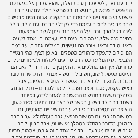
יחד עם זאת, לפי עקרון טובת הילד, שהוא עקרון על במערכת
המשפט הישראלית, הנגישות והקשר של הילד עם שני הוריו
משמעותיים וחיוניים להתפתחותו התקינה. אבות רבים מרגישים
שהם צריכים להוכיח עצמם כדי לקבל יותר זמן עם הילד, כולל
לינה בגיל הרך. ובכן, על הפער הזה ניתן לגשר באמצעות
בחינה כנה של שני ההורים, בינם לבין עצמם ובין אחד לשניה –
באיזו מידה ובאיזו צורה הם
נגישים
. במילים אחרות, עד כמה
הם יכולים לתפקד כ"הורים מטפלים" באופן רציף. מהי הנטייה
הטבעית שלהם? עד כמה הם מודעים ליכולות ולכישורים שלהם
כהורים? איך הם מחלקים את הזמן בין בית וקריירה? האם הם
זמינים מספיק? שוב, חשוב להדגיש – אם תהיה תקשורת טובה
ונכונות לבוא זה לקראת זו, אפשר להשיג את המירב, אבל
כאיש מקצוע, כגבר וכאב חשוב לי לומר לגברים – תגלו הבנה.
במהלך תשעת החודשים הראשונים לאחר לידה, במיוחד
כשמדובר בילד ראשון, הקשר של האם עם התינוק מאד טעון,
היא צריכה תמיכה רבה כי היא עוברת שינויים מהותיים, גם
במישור הגופני וגם במישור הנפשי. גבר מעולם לא יעבור דבר
כזה וכן, מדובר בהחלט במהלך אי שוויוני, אבל הריון ולידה
אינם שוויוניים מטבעם – רק צד אחד חווה אותם. אמהות טריות
צריכות את הזמן להתאושש. תנו להן אותו, גלו סובלנות וכבוד.