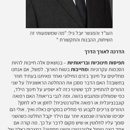
העו"ד והמגשר יובל גיל: "מה שמשמעותי זה
השיחות, ההבנות והתקשורת "
הדרכה לאורך הדרך
תפיסות חינוכיות ובריאותיות
– בנושאים אלה חייבות להיות
הסכמות עקרוניות ו
מחייבות
בטווח הארוך. למשל, אם אנחנו
מחליטים על חינוך בזרם החילוני ואחד מאיתנו בעתיד חוזר
בתשובה? האם הדבר מסכן את ההחלטה הראשונית? על שני
ההורים להתחייב לכך ששינוי כזה לא ישפיע על חינוך הילד,
כפי שמוחלט ומתגבש בהווה. ומה לגבי בריאות? האם רפואה
קונבנציונלית או רפואה אלטרנטיבית? לחסן או לא לחסן?
ההורים צריכים לקבוע מי מחליט במקרים כאלה ואיך. אולי הם
יסכימו שההורה שנמצא יותר עם הילד יקבל החלטה כשהשני
סומך עליו לחלוטין או שיש מקום לדבר על כך. מה קורה אם
אחד רוצה טיפול אלטרנטיבי והשני מסתייג? במצבים כאלה של