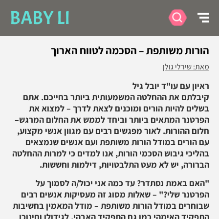
BABY LI
הורות משותפת – הסכמה לטווח הארוך
מאת: שירלי גולן
ראיון עם עו"ד יובל גיל
קיבלתם את ההחלטה המשמעותית ביותר בחייכם. אתם
בשלים להיות הורים ומוכנים לצאת לדרך – למצוא את
הפרטנר המתאים ביותר וביחד לממש את החלום המרגש–
חלום ההורות. לאור מפגשים רבים עם מגוון אנשי מקצוע,
עם הורים במודל הורות משותפת ועם אנשים שנמצאים
בהליכי גיבוש הסכמי הורות, אנו למדים כי למרות ההחלטה
הברורה, יש לא מעט התלבטויות, דילמות וחששות.
"האם באמת נסתדר? עד כמה אני יכול/ה לסמוך על
הפרטנר שלי?" – שאלות מסוג זה מעסיקות אנשים רבים
שבוחרים במודל הורות משותפת – מודל המאמין בחשיבות
התפקיד האימהי כמו גם התפקיד האבהי, לגידולו וחינוכו