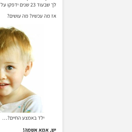
לך שבעוד 23 שנים ידפקו על דלתך ויאשימו את גוזלך ברצח שביצע האח התאום הרשע.
אז מה עכשיו? מה עושים?
ילד באמצע החיים?…
יש, אמא אשמה!