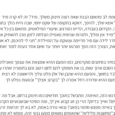
שמת לב פתאום הבנת שאת רוצה תינוק משלך. מיד? זה לא קרה מיד
ל אמא שלך, להיפך, דווקא בתקופה של שקט יחסי, שבה היית כולך בתו
 הקידום בעבודה, הדייט המרגש, שיעורי הפילאטיס, פתאום בין כל א
מייד אין פולין", ולמרות שניסית (ואפילו הצלחת לזמן מה) להשתיק או
 לידה עם סיר חריימה וצועקת על המיילדת "תני לי להיכנס, לא א
את, הצורך הזה הפך מורגש יותר ויותר עד שיום אחד העזת לומר זאת
בחיני בסימנים מוקדמים, כמו הפעם ההיא שמצאת את עצמך מאכילה
 הסכם ארוך טווח, בו את תספקי להם לחם רטוב והם בתמורה יוותרו ע
ד בחושך, והפעם ההיא שהבן של אלן פלט עליך ולראשונה לא רצית
הפעם ההיא שדודה רחל אמרה לך "בקרוב אצלך" ובטעות נפלט לך
רגש הזה, האימהי, מתבשל בתוכך חודשים כמו תינוק ברחם. אבל מה 
 ואייך בדיוק? הרי בן זוג קבוע אין לך, ומה הסיכוי שבשבועיים הקרוב
ך באיזה מפגש סתמי בפאב? ובואי נודה באמת, לא בא לך תרומת זרע
"מחשבות פליליות" שתאומים נושאים מטען גנטי זהה, וממש לא מתא