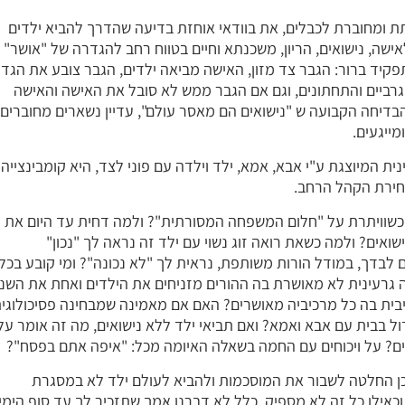
ומחוברת לכבלים, את בוודאי אוחזת בדיעה שהדרך להביא ילדים
ישה, נישואים, הריון, משכנתא וחיים בטווח רחב להגדרה של "אושר" 
פקיד ברור: הגבר צד מזון, האישה מביאה ילדים, הגבר צובע את הגד
רביים והתחתונים, וגם אם הגבר ממש לא סובל את האישה והאישה
יחה הקבועה ש "נישואים הם מאסר עולם", עדיין נשארים מחוברים
מייגעים.
 המיוצגת ע"י אבא, אמא, ילד וילדה עם פוני לצד, היא קומבינצייה
חירת הקהל הרחב.
שוויתרת על "חלום המשפחה המסורתית"? ולמה דחית עד היום את
ואים? ולמה כשאת רואה זוג נשוי עם ילד זה נראה לך "נכון"
לבדך, במודל הורות משותפת, נראית לך "לא נכונה"? ומי קובע בכל
 גרעינית לא מאושרת בה ההורים מזניחים את הילדים ואחת את השני
ית בה כל מרכיביה מאושרים? האם אם מאמינה שמבחינה פסיכולוגי
ול בבית עם אבא ואמא? ואם תביאי ילד ללא נישואים, מה זה אומר על
ים? על ויכוחים עם החמה בשאלה האיומה מכל: "איפה אתם בפסח"?
לכן החלטה לשבור את המוסכמות ולהביא לעולם ילד לא במסגרת
וכאילו כל זה לא מספיק, כלל לא דברנו אמך שתזכיר לך עד סוף הימי