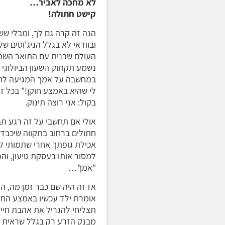
לא מחכה לאביר…
קישט חתולה!
הנה זה קרה גם לך, ומבלי ש
ובוודאי לא בגלל הניג'וסים ש
העולם שבנית עם התואר השני,
נשמע תקתוק השעון הביולוגי "
במחשבה על אמך המגיעה לחדר
לי שהיא באמצע חוקן!" בכל ז
בקול: אני רוצה תינוק.
אולי אם תחשבי על זה רגע ת
חתולים ברחוב בתקווה שיכבדו
אכילת גופתך אחרי שתמותי לב
למסור אותו בעסקת טיעון, ו
"אמן"…
אז זה היה שם כבר זמן מה, ה
אומרת ילד עכשיו באמצע החיים?
תצליחי להגריל את אהבת חיי
מבנק הזרע רק בגלל שראית ב