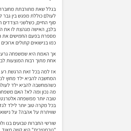
בגלל שאת מתורבתת מחוברתת 
לעולם כוללת מפגש בין גבר לא
סוף החיים, כשלשני הצדדים ת
בלבן, האישה מגהצת לו את הג
מספרת בפעם החמישים את הבד
כמו בנישואים קתולים ארוכים ו
אך האמת היא שמשפחה גרעינית
אחת מתוך רבות המוצעות לב
אז למה בכל זאת הרגשת רע כ
המחשבה להביא ילד מחוץ לניש
כשהמחשבה להביא ילד לעולם 
מה נכון ומה לא? האם משפחה
טובה יותר ממשפחה אלטרנטיב
בכל מקרה טוב יותר לילד לגד
שוויתרת על אהבה? על נישוא
שורשי החברות טבועים בנו ו
"נורמטיבית" היא קשה מאוד, 