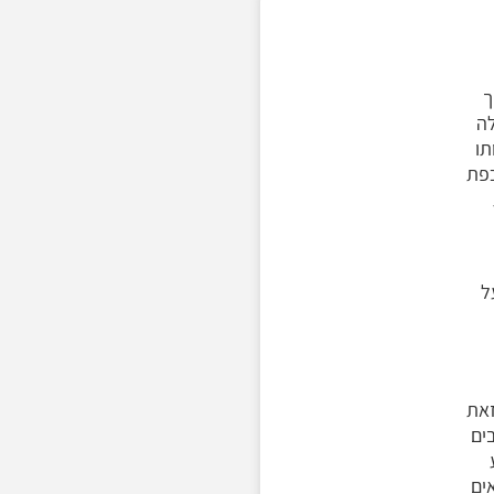
ך
לה
תו
כפת
ל
זאת
ים
ים