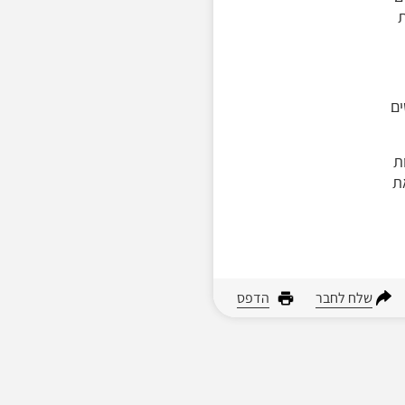
ת
ים
ת
חיל את
שלח לחבר
הדפס