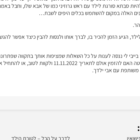
יות סבתא סורגת לילד עם ראש גרוזיני כמו של אבא שלו, וחבל באמ
שנים האלה במקום להשתמש בכלים היפים לשבת…
הר.
לד, הגיע הזמן להכיר בו, לברך אותו ולנסות להבין כיצד אפשר להגש
ייבי לי
ננסה לענות על כל השאלות שמציפות אותך בתקווה שפתרונו
אלו יעזרו לך לקבל את ההחלטה האם להזמין אולם לתאריך 11.11.2022 ולקוות לטוב, או להת
 משותפת עם אבי ילדך.
שואין
לדבר על הכל – לטובת הילד