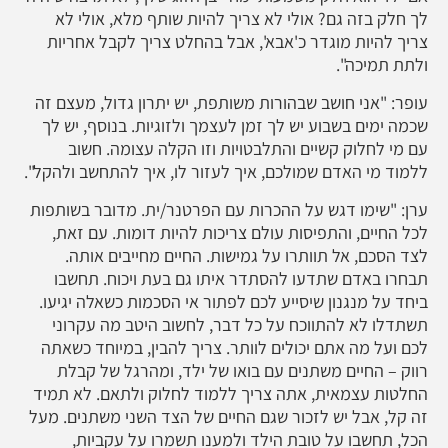
לך חלק בזה גם? אולי לא צריך להיות שותף מלא, אולי לא
צריך להיות מוגדר כ'אבא', אבל בהחלט צריך לקבל אחריות
ולתת תמיכה".
עופר: "אני חושב שבהורות משותפת, יש יתרון גדול, מעצם זה
שכמה ימים בשבוע יש לך זמן לעצמך ולזוגיות. בנוסף, יש לך
עם מי לחלוק קשיים והתלבטויות וזו הקלה עצומה. חשוב
ללמוד מי האדם שמולכם, איך לעזור לו, איך להתחשב ולהקל".
ערן: "שימו דגש על ההכרות עם הפרטנר/ית. מדובר בשותפות
לכל החיים, והתפיסות עולם צריכות להיות דומות. עם זאת,
לצד הסכם, אל תוותרו על גמישות. החיים מחייבים אותה.
תבחרו באדם שתדעו להסתדר איתו גם בעת ויכוח. תחשבו
ביחד על מנגנון שיסייע לכם לפתור אי הסכמות כשאלה יגיעו.
תשתדלו לא להתווכח על כל דבר, לחשוב היטב מה עקרוני
לכם ועל מה אתם יכולים לוותר. צריך להבין, במיוחד כשאתה
רווק – החיים משתנים עם בואו של ילד, ומהרגל של קבלת
החלטות עצמאית, אתה צריך ללמוד לחלוק ולתאם. לא תמיד
זה קל, אבל יש לזכור שגם החיים של הצד השני משתנים. מעל
הכל, תחשבו על טובת הילד ולמענו תשמרו על עקביות,