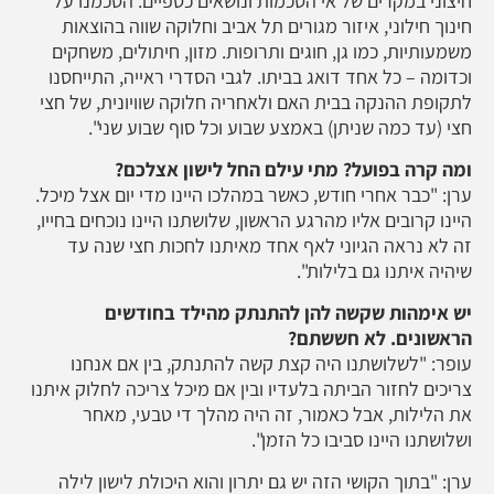
חיצוני במקרים של אי הסכמות ונושאים כספיים. הסכמנו על
חינוך חילוני, איזור מגורים תל אביב וחלוקה שווה בהוצאות
משמעותיות, כמו גן, חוגים ותרופות. מזון, חיתולים, משחקים
וכדומה – כל אחד דואג בביתו. לגבי הסדרי ראייה, התייחסנו
לתקופת ההנקה בבית האם ולאחריה חלוקה שוויונית, של חצי
חצי (עד כמה שניתן) באמצע שבוע וכל סוף שבוע שני".
ומה קרה בפועל? מתי עילם החל לישון אצלכם?
ערן: "כבר אחרי חודש, כאשר במהלכו היינו מדי יום אצל מיכל.
היינו קרובים אליו מהרגע הראשון, שלושתנו היינו נוכחים בחייו,
זה לא נראה הגיוני לאף אחד מאיתנו לחכות חצי שנה עד
שיהיה איתנו גם בלילות".
יש אימהות שקשה להן להתנתק מהילד בחודשים
הראשונים. לא חששתם?
עופר: "לשלושתנו היה קצת קשה להתנתק, בין אם אנחנו
צריכים לחזור הביתה בלעדיו ובין אם מיכל צריכה לחלוק איתנו
את הלילות, אבל כאמור, זה היה מהלך די טבעי, מאחר
ושלושתנו היינו סביבו כל הזמן".
ערן: "בתוך הקושי הזה יש גם יתרון והוא היכולת לישון לילה