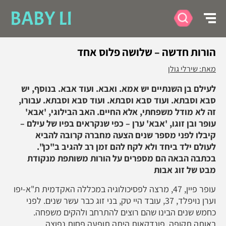
BABY LI
הורות חדשה – שלושה פלוס אחד
מאת: שירלי גולן
לעילם בן השנתיים יש אמא. ואבא. ועוד אבא. בנוסף, יש
סבא וסבתא. ועוד סבא וסבתא. ועוד סבא וסבתא. עבורו,
זה לא מודל משפחתי, אלא החיים. האב הבילוגי, 'אבא'
עופר ובן זוגו, 'אבא' ערן – כפי שנקראים בפיו של עילם –
קיבלו לפני מספר שנים הצעה מחברה קרובה להביא
לעולם ילד ביחד ולא לקח להם זמן רב להגיב ב"כן".
בכתבה הבאה הם מספרים על הורות משותפת מנקודת
מבט של זוג אבות
עופר פיין, 47, מרצה לפסיכולוגיה במכללה האקדמית ת"א-יפו
וערן נויפלד, 37, עובד היי טק, בני זוג כבר עשר שנים. לפני
כחמש שנים הבינו שהם רוצים להתרחב ולהקים משפחה.
באותה תקופה, פונדקאות היתה תופעה פחות נפוצה,