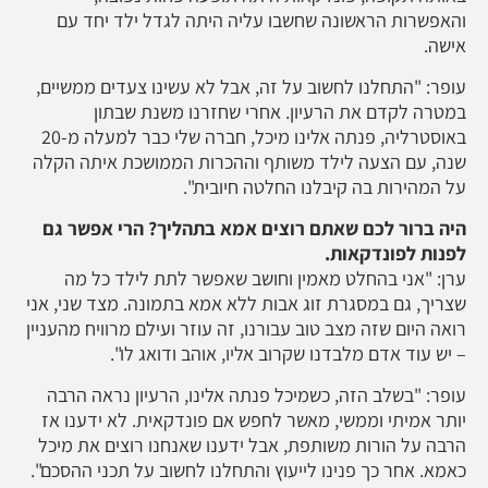
והאפשרות הראשונה שחשבו עליה היתה לגדל ילד יחד עם
אישה.
עופר: "התחלנו לחשוב על זה, אבל לא עשינו צעדים ממשיים,
במטרה לקדם את הרעיון. אחרי שחזרנו משנת שבתון
באוסטרליה, פנתה אלינו מיכל, חברה שלי כבר למעלה מ-20
שנה, עם הצעה לילד משותף וההכרות הממושכת איתה הקלה
על המהירות בה קיבלנו החלטה חיובית".
היה ברור לכם שאתם רוצים אמא בתהליך? הרי אפשר גם
לפנות לפונדקאות.
ערן: "אני בהחלט מאמין וחושב שאפשר לתת לילד כל מה
שצריך, גם במסגרת זוג אבות ללא אמא בתמונה. מצד שני, אני
רואה היום שזה מצב טוב עבורנו, זה עוזר ועילם מרוויח מהעניין
– יש עוד אדם מלבדנו שקרוב אליו, אוהב ודואג לו".
עופר: "בשלב הזה, כשמיכל פנתה אלינו, הרעיון נראה הרבה
יותר אמיתי וממשי, מאשר לחפש אם פונדקאית. לא ידענו אז
הרבה על הורות משותפת, אבל ידענו שאנחנו רוצים את מיכל
כאמא. אחר כך פנינו לייעוץ והתחלנו לחשוב על תכני ההסכם".