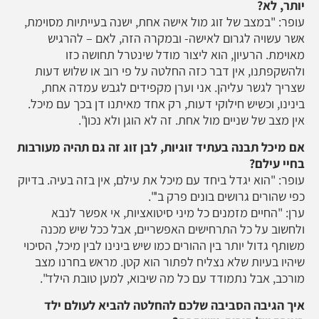
יותר, לא?
עופר: "במצב של זוג מול אישה אחת, ישנה בעייתיות מסוימת,
אשר עשויה לגרום לאישה- ובמקרה הזה, לאם – להרגיש
מאוימת. הרעיון, הוא ליצור מודל שינטרל תחושה כזו
ולהשקפתנו, אין דבר כזה החלטה על פי רוב או שלוש דעות
שצריך לגשר עליהן. אני וערן מקפידים לגבש עמדה אחת,
בינינו, וכשיש חילוקי דעות, רק אחד מאיתנו דן בכך עם מיכל.
אין מצב של שניים מול אחת. זה לא הוגן ולא נכון".
אם מיכל תבנה בעתיד זוגיות, לבן זוג זה גם תהיה מעורבות
בחיי עילם?
עופר: "הוא יגדל ביחד עם מיכל את עילם, אין בזה בעיה. בדיוק
כפי שהורים גרושים בונים פרק ב'".
ערן: "החיים מזמנים כל מיני סיטואציות, אי אפשר לנבא
ולחשוב על כל התרחישים האפשריים, אבל ככל שיש מכנה
משותף גדול יותר בין ההורים כמו שיש בינינו לבין מיכל, הסיכוי
שיהיו בעיות שלא נצליח לפתור הוא קטן. מראש בחרנו מצב
מורכב, אבל נתמודד עם כל מה שיבוא, למען טובת הילד".
איך הגיבה הסביבה שלכם להחלטה להביא לעולם ילד