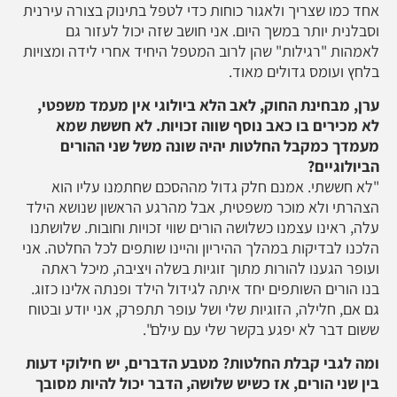
אחד כמו שצריך ולאגור כוחות כדי לטפל בתינוק בצורה עירנית
וסבלנית יותר במשך היום. אני חושב שזה יכול לעזור גם
לאמהות "רגילות" שהן לרוב המטפל היחיד אחרי לידה ומצויות
בלחץ ועומס גדולים מאוד.
ערן, מבחינת החוק, לאב הלא ביולוגי אין מעמד משפטי,
לא מכירים בו כאב נוסף שווה זכויות. לא חששת שמא
מעמדך כמקבל החלטות יהיה שונה משל שני ההורים
הביולוגיים?
"לא חששתי. אמנם חלק גדול מההסכם שחתמנו עליו הוא
הצהרתי ולא מוכר משפטית, אבל מהרגע הראשון שנושא הילד
עלה, ראינו עצמנו כשלושה הורים שווי זכויות וחובות. שלושתנו
הלכנו לבדיקות במהלך ההיריון והיינו שותפים לכל החלטה. אני
ועופר הגענו להורות מתוך זוגיות בשלה ויציבה, מיכל ראתה
בנו הורים השותפים יחד איתה לגידול הילד ופנתה אלינו כזוג.
גם אם, חלילה, הזוגיות שלי ושל עופר תתפרק, אני יודע ובטוח
ששום דבר לא יפגע בקשר שלי עם עילם".
ומה לגבי קבלת החלטות? מטבע הדברים, יש חילוקי דעות
בין שני הורים, אז כשיש שלושה, הדבר יכול להיות מסובך