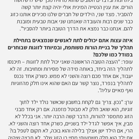
הורים. את ענין הנטייה המינית אולי יהיה קצת יותר קשה
להסביר. מצד שני, הילדים של חברים שלנו מכירים אותנו כזוג
כבר שנים רבות והעובדה שאנחנו שני אבות טבעית ומובנת
להם. אנחנו כבר נמצא את הדרך הטובה ביותר להסביר".
איזה עצות אתם יכולים לתת לאנשים שנמצאים בתחילת
תהליך של בניית הורות משותפת, ובמיוחד לזוגות שבוחרים
במודל כמו שלכם?
עופר: "העצה הטובה הראשונה שאני יכול לתת לזוגות – תיכנסו
לתהליך הזה ביחד, באותה מידה של מסירות ומחויבות. זה לא
יעבוד, אם אחד מכם רוצה והשני לא ממש. כשרק אחד נכנס
לתהליך בנפרד, נוצר קשר עם האם שהוא אינו חלק מהזוגיות
ואף מאיים עליה".
ערן: "נכון. צריך גם לקחת בחשבון שכאשר נולד ילד לתוך
זוגיות, הוא שואב חלק לא מבוטל מזמנה. אם רק אחד מבני
הזוג מתמסר להורות, הדבר קשה הרבה יותר. אני בכלל לא
מבין, איך אפשר לגדל ילד בשניים, כשרק אחד רוצה והשני לא.
הרי, אם הילד ישן אצלך בלילה והוא בוכה, לא תקום לטפל בו?
אם ילד הוא חלק משמעותי מחיי בן הזוג שלך, לא תרצה שיהיה