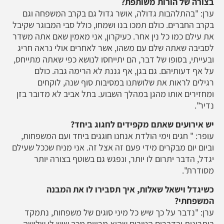
בצורה של הורות משותפת?
ערן: "בהתלהבות גדולה, אושר גדול גם בקרב המשפחה וגם
בקרב החברים. כולם תמכו בנו ושמחו, כולל סבי המבוגר שקיבל
את עילם כמו כל נין אחר. כעיקרון, אני מאמין שאם אתה משדר
לסביבה שאתה שלם עם משהו, אשר לאחרים אולי נראה חריג
ובעייתי, בסופו של דבר, הם יתייחסו לנושא כפי שאתה מתייחס,
על אף דעותיהם. גם בגן, אף גננת לא הרימה גבה. כולם
רגילים לראות את שלושתנו במסיבות סוף שנה, לוקחים
ומחזירים אותו מהגן במהלך השבוע. בתל אביב לא מדובר בזן
נדיר".
יש אירועים שאתם מקפידים לחגוג ביחד?
עופר: " חגים וימי הולדת אנחנו חוגגים ביחד ועם המשפחות,
וביום יום מבקרים מידי פעם זה אצל זה. אני מניח שככל שעילם
יגדל, הדבר יתרום לו יותר, ונפגש גם בשוטף בצורה יותר
מסודרת".
כשיגדל וישאל שאלות, איך תסבירו לו את המבנה
המשפחתי?
ערן: "נדבר על כך שיש כל מיני סוגים של משפחות, נתמקד
ביתרונות ובדברים הטובים שהוא מרוויח מכך שיש לו שלושה