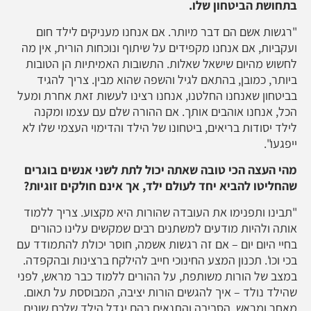
בתחושת הביטחון שלו.
"רגשות אשם הם דבר מיותר. אם אנחנו מעניקים לילד חום
ועקביות, אם אנחנו מקפידים על שיתוף ונוכחות הורית, אין מה
לחשוש מהיום שישאל שאלות. התשובות האמיתיות הן הטובות
ביותר, כמובן, בהתאם לגיל והשפה שהוא מבין. צריך להגיד
בביטחון שאנחנו החלטנו, אנחנו רצינו לעשות זאת אחרת ומעל
הכל, אנחנו אוהבים אותך. אם ההורה שלם עם עצמו ומקנה
לילד יסודות בריאים, ביטחונו של הילד והדימוי העצמי שלו לא
ייפגעו".
מהי העצה הכי טובה שאתה יכול לתת לשני אנשים בוגרים
שהחליטו להביא יחד לעולם ילד, אך אינם חולקים זוגיות?
"תבינו ותפנימו את העובדה שהורות היא מקצוע. צריך ללמוד
אותה ולהיות מודעים למשתנים רבים שמקשים עלינו כהורים
בחיי היום יום – אם זה רגשות אשמה, חוסר יכולת להתמודד עם
בכי וכו'. תכנון המצע החינוכי חייב להילקח ברצינות ובהקפדה.
במצב של הורות משותפת, על ההורים ללמוד כבר מראש, לפני
שהילד נולד – איך להגשים הורות יציבה, המבוססת על תאום.
מאחר ומראש, הסביבה והתנאים בהם יגדל הילד שלכם שונים,