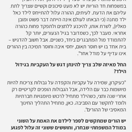
במשפחות חד הוריות יש לא מעט סיכונים וקשיים שצריך לתת
עליהם את הדעת. לעיתים, ההורה עלול להתייחס לילד כאל
ילד מתנה (כי הבאתו לעולם אינה הייתה דבר פשוט ומובן
מאליו), לשרת אותו, להיכנע ללחצים ולתפקד פחות כהורה
אחראי. מעבר לכך, כשמדובר בגיל הנעורים, יותר קל
להתמודד מול המתבגרים ביחד, כשניים. אבל חשוב להדגיש –
בית אחד בו יש חוסר תאום, יחסי איבה וחוסר תמיכה בין ההורים
אינו עדיף על מודל אחר".
החל מאיזה שלב צריך להינתן דגש על העקביות בגידול
הילד?
"כעיקרון, שמירה על עקביות והקפדה על גבולות צריכות להיות
מיושמות כבר עם הלידה, אבל הגבולות הופכים לקריטיים רק
אחרי שנה וחצי, כשהילד מתחיל לרכוש מיומנויות חברתיות
ולומד לתקשר עם הסביבה. כאן, מתחיל התהליך החינוך
המאסיבי של ההורים".
יש הורים שמתקשים לספר לילדם את האמת על השוני
במודל המשפחתי שבחרו, וחוששים ששוני זה עלול לפגוע