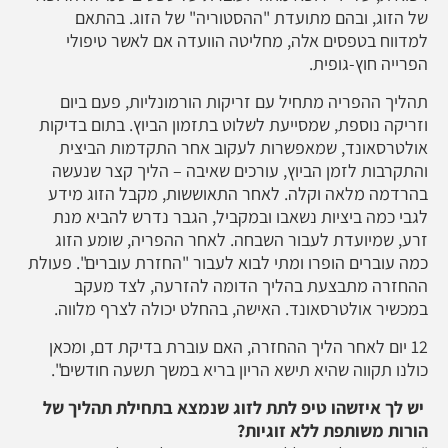
של הזוג, ובהם מתועדת "ההסטוריה" של הזוג. בהתאם
למדווח בטפסים אלה, מחליטה הוועדה אם לאשר טיפולי
הפרייה חוץ-גופית.
תהליך ההפריה מתחיל עם זריקות הורמונליות, פעם ביום
וזריקה נוספת, שמסייעת לשלוט בתזמון הביוץ. בתום בדיקות
אולטרסאונד, שמאפשרות לעקוב אחר התקדמות הביצית
והתקרבות לזמן הביוץ, עורכים שאיבה – הליך קצר שנעשה
בהרדמה מלאה וקלה. לאחר התאוששות, מקבל הזוג מידע
לגבי כמה ביציות נשאבו ובמקביל, הגבר נדרש להביא מנת
זרע, שמיועדת לעבור השבחה. לאחר ההפריה, שומע הזוג
כמה עוברים הופרו ומתי לבוא לעבור "החזרת עוברים". פעולת
ההחזרה מתבצעת בהליך הדומה להזרעה, לצד מעקב
במכשיר אולטרסאונד. האישה, בהחלט יכולה לצרף מלווה.
12 יום לאחר הליך ההחזרה, האם עוברת בדיקת דם, ומכאן
כולנו תקווה שהיא תישא הריון בריא במשך תשעה חודשים".
יש לך איזשהו טיפ לתת לזוג שנמצא בתחילת תהליך של
הורות משותפת ללא זוגיות?