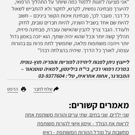
"אני מציעה לזוגות ללמוד כמה שיותר על התהליך הרפואי,
להיערך מבחינה נפשית, לקרוא, לחקור ולא להתבייש לשאול
כל דבר. מעבר לכך, מבחינת איכות הקשר ביניכם – חשוב
להיות שם אחד בשביל השניה, להיות חברים טובים, לחזק
ולעודד. הגבר צריך להבין שהאישה עוברת, מבחינה פיזית,
תהליך קשה יותר וככל שהוא יהיה שותף, הוא יזכה באמון גדול
יותר וייהנה משותפות מלאה, שתמשיך לתת פרות גם בהורות
עצמה, לאורך כל הדרך. שיהיה בהצלחה רבה!"
לייעוץ ניתן לפנות ליחידה לפוריות והפריה חוץ-גופית
במרכז רפואי רבין, בי"ח בילינסון, למאיה טוטנאור –
המבורגר, אחות אחראית, טל': 03-9377604
שלח לחבר
הדפס
מאמרים קשורים:
שני ילדים, שני בתים, שתי ערים והורות משותפת אחת
לראות את הנולד - אימון אישי להורות משותפת
מחשבות על מודל ההורות המשותפת - ראיון