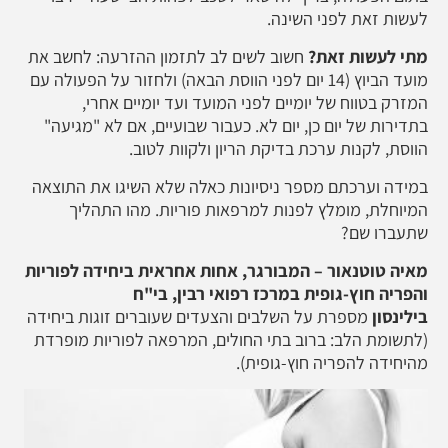
לעשות זאת לפני השינה.
מתי לעשות זאת?
חשוב לשים לב לתזמון ההזרעה: לחשב את
מועד הביוץ (14 יום לפני הווסת הבאה) ולחזור על הפעולה עם
המזרק בטווח של יומיים לפני המועד ועד יומיים אחרי,
בתדירות של יום כן, יום לא. כעבור שבועיים, אם לא "מגיעה"
הווסת, לקנות ערכת בדיקת הריון ולקוות לטוב.
במידה וערכתם מספר ניסיונות כאלה שלא השיגו את התוצאה
המיוחלת, מומלץ לפנות למרפאות פוריות. מהו התהליך
שתעברו שם?
מאיה טוטנאור – המבורגר, אחות אחראית ביחידה לפוריות
והפריה חוץ-גופית במרכז רפואי רבין, בי"ח
בילינסון
מספרת על השלבים והצעדים שעוברים זוגות ביחידה
(לתשומת הלב: ברוב בתי החולים, המרפאה לפוריות מופרדת
מהיחידה להפריה חוץ-גופית).