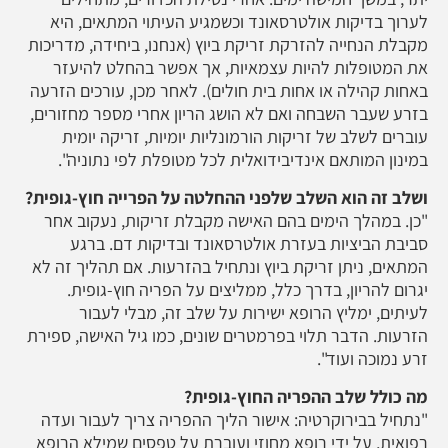
לערוך בדיקות אולטרסאונד וכשמגיע העיתוי המתאים, היא
מקבלת הנחייה להזרקת זריקת ביוץ (אנחנו, ביחידה, מדריכות
את המטופלות להיות עצמאיות, אך אפשר בהחלט להיעזר
באחות קהילה או אחות בית חולים). לאחר מכן, עורכים הזרעה
בזרע שעבר השבחה ואם לא הושג הריון אחרי מספר מחזורים,
עוברים לשלב של זריקות הורמונליות יומיות, זריקה יומית
במינון המותאם אינדיבידואלית לכל מטופלת לפי נתוניה".
ושלב זה הוא השלב שלפני ההחלטה על הפרייה חוץ-גופית?
"כן. במהלך הימים בהם האישה מקבלת זריקות, נעקוב אחר
סביבת הביציות בעזרת אולטרסאונד ובדיקות דם. ברגע
המתאים, ניתן זריקת ביוץ ונתחיל בהזרעות. אם תהליך זה לא
יגרום להריון, בדרך כלל, ממליצים על הפריה חוץ-גופית.
לעיתים, ימליץ הרופא ישירות על שלב זה, מבלי לעבור
הזרעות. הדבר תלוי בפרמטרים שונים, כמו גיל האישה, ספירת
זרע נמוכה ועוד".
מה כולל שלב ההפריה החוץ-גופית?
"נתחיל בבירוקרטיה: אישור הליך ההפריה צריך לעבור ועדה
רפואית, על ידי רופא מחוזי ועוברת על טפסים שמילא הרופא