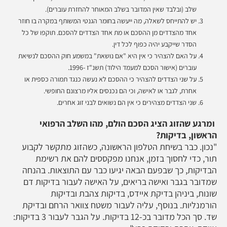
שלב (ובלבד שאין המדובר בשלב המאוחר להחזרת עוברים).
יש להתייחס לשאלה, מה ייעשה בחומר הגנטי המשותף במקרה בו חוזר
אחד מהצדדים מן ההסכם או מת אחד הצדדים להסכם. תוקפו של כל
הסדר שייקבע יהיה כפוף לכל דין.
על האם להצהיר כי אין היא "אם נושאת" במשמע חוק ההסכם לנשיאת
עוברים (אישור הסכם למעמד הילוד) תשנ"ז -1996.
על שני הצדדים להצהיר כי ההסכם לא נעשה כנגד תמורה כספית או
אחרת, לגבר או לאישה, וכי הם נכנסים אליו מרצונם החופשי.
שני הצדדים מצהירים כי אין הם נשואים לבני זוג אחרים.
ומרגע שהזוג הציג הסכם הולם, מהו השלב הרפואי
הראשון, בדיקות?
"נכון. כבר בשיחת הטלפון הראשונה, כשהזוג מתקשר לקבוע
תור, כדי לחסוך בזמן, אנחנו מפקססים להם את רשימת
הבדיקות, כך שבפעם הבאה יגיעו כבר עם התוצאות. בהנחה
שמדובר בגבר ואישה בריאים, על האישה לעבור בדיקות דם
שונות, ביניהן בדיקת איידס, בדיקות צהבת ובדיקות
הורמנליות. בנוסף, עליה לעבור משטח צוואר הרחם ובדיקת
שד. סך הכל מדובר בכ-12 בדיקות. על הגבר לעבור 3 בדיקות: