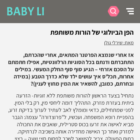
BABY LI
הפן הביולוגי של הורות משותפת
מאת: שירלי גולן
אז אחרי שנמצא הפרטנר המתאים, אחרי שהכרתם,
התחברתם ודנתם בכל הסוגיות הרלוונטיות, אפילו חתמתם
על הסכם אזרחי – הגיע סוף סוף החלק המעשי. במילים
אחרות, תכל'ס איך עושים ילד שלא כדרך הטבע (במידה
ובחרתם, כמובן, להשאיר את המין מחוץ לענין)?
נתחיל בצעד הראשון להורות משותפת ללא זוגיות- הזרעה
ביתית בעזרת מזרק. התהליך דומה ליחסי מין, רק בלי המין.
לפני שמתחילים, כדאי ומומלץ לאב לעתיד לערוך בדיקת זרע,
בהפניית רופא המשפחה. ועכשיו, ל"פרוצדורה" עצמה: הגבר
מביא לאישה את זרעו בכוס סטרילית, שואבים את התכולה
למזרק ואחר כך האישה מחדירה אותה בשכיבה לנרתיקה.
בתום הפעולה, צריך להישאר לשכב לפחות חצי שעה – רצוי