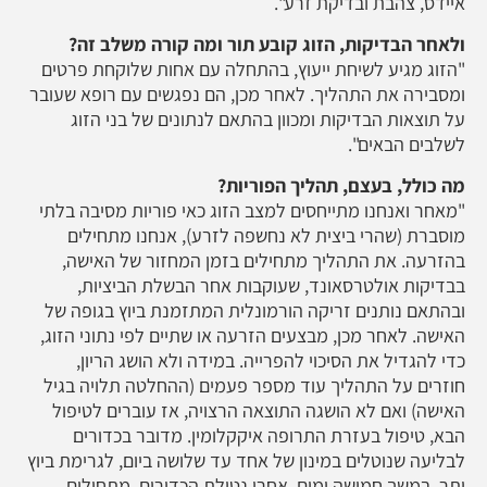
איידס, צהבת ובדיקת זרע".
ולאחר הבדיקות, הזוג קובע תור ומה קורה משלב זה?
"הזוג מגיע לשיחת ייעוץ, בהתחלה עם אחות שלוקחת פרטים
ומסבירה את התהליך. לאחר מכן, הם נפגשים עם רופא שעובר
על תוצאות הבדיקות ומכוון בהתאם לנתונים של בני הזוג
לשלבים הבאים".
מה כולל, בעצם, תהליך הפוריות?
"מאחר ואנחנו מתייחסים למצב הזוג כאי פוריות מסיבה בלתי
מוסברת (שהרי ביצית לא נחשפה לזרע), אנחנו מתחילים
בהזרעה. את התהליך מתחילים בזמן המחזור של האישה,
בבדיקות אולטרסאונד, שעוקבות אחר הבשלת הביציות,
ובהתאם נותנים זריקה הורמונלית המתזמנת ביוץ בגופה של
האישה. לאחר מכן, מבצעים הזרעה או שתיים לפי נתוני הזוג,
כדי להגדיל את הסיכוי להפרייה. במידה ולא הושג הריון,
חוזרים על התהליך עוד מספר פעמים (ההחלטה תלויה בגיל
האישה) ואם לא הושגה התוצאה הרצויה, אז עוברים לטיפול
הבא, טיפול בעזרת התרופה איקקלומין. מדובר בכדורים
לבליעה שנוטלים במינון של אחד עד שלושה ביום, לגרימת ביוץ
יתר, במשך חמישה ימים. אחרי נטילת הכדורים, מתחילים