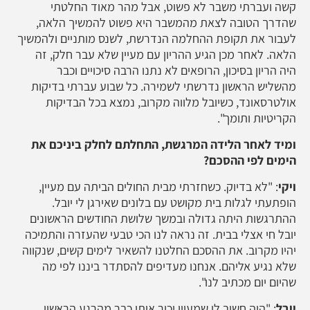
קשה ועברתי משבר לא פשוט, אבל מהר מאוד החלטתי
שהדרך הטובה לצאת מהמשבר היא פשוט להמשיך הלאה,
לעבור את תקופת ההחלמה הנדרשת, לשנס מותניים ולהמשיך
הלאה. לאחר מכן הגיע ההריון עם מעיין שלא עבר חלק, זה
היה הריון בסיכון, הרופאים לא נתנו הרבה סיכויים וכבר
מהשליש הראשון נדרשתי לשמירה. כל שבוע עברתי בדיקות
אולטרסאונד, כשיובל מלווה מקרוב, נמצא בכל הבדיקות
הקריטיות ותומך".
ומיד לאחר הלידה המרגשת, התחלתם לחלק ביניכם את
הימים לפי ההסכם?
ויקי
: "לא בדיוק. כשחזרתי מבית החולים הביתה עם מעיין,
הופתעתי לגלות בית מקושט עם בלונים שאירגן לי יובל.
ההתרגשות היתה גדולה ובמשך שלושת החודשים הראשונים
יובל חי אצלי בבית. זה נראה לנו הכי טבעי שהעזרה והתמיכה
יהיו מקרוב. את ההסכם החלטנו להשאיר לימים קשים, שנקווה
שלא נגיע אליהם. אנחנו מעדיפים להסתדר ביננו לפי מה
שהיום יום מכתיב לנו".
יובל
: "היה חשוב לי שמעיין יכיר אותי כבר מהרגע הראשון.