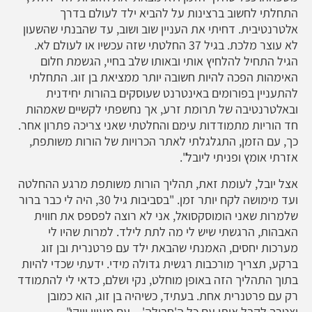
התחלתי לחשוב ברצינות על להביא ילד לעולם בדרך
אלטרנטיבית. דחיתי את העניין שוב ושוב, עד שהבנתי שהשעון
לא עוצר מלכת. בגיל 37 החלטתי שזה עכשיו או לעולם לא.
הגיל התחיל להלחיץ אותי ובאותו שלב בחיי, הגשמת חלום
האימהות הפכה להיות חשובה יותר ממציאת בן זוג. התחלתי
להתעניין בפורומים באינטרנט שעוסקים בהורות יחידנית
ובאלטרנטיבה של תרומת זרע, אך נחשפתי לקשיים שאמהות
חד הוריות מתמודדות עימם והחלטתי שאני צריכה פתרון אחר.
כך, עם הזמן, התגלגלתי לאתר הכרויות של הורות משותפת,
אזרתי אומץ ופניתי ליובל".
אצל יובל, לעומת זאת, תהליך הורות משותפת מרגע ההחלטה
ועד מימושה לקח יותר זמן. "בסביבות גיל 30, היה לי כבר ברור
שלמרות שאני הומוסקסואל, אני לא רוצה לפספס את חווית
האבהות, הרגשתי שיש לי מה לתת לילד. למרות שהיו לי
מערכות יחסים, האמנתי שהבאת ילד עם פרטנרית ובן זוג
ברקע, תצריך מורכבות רגשית גדולה מידי. ידעתי שכדי להיות
בתוך התהליך הזה באופן מוחלט, נקי ושלם, כדאי לי להתמודד
רק עם פרטנרית אחת. בעתיד, כשיהיה בן זוג, הוא כמובן
יצטרך לקבל אותי עם כל ה'חבילה' – עם מעיין וויקי".