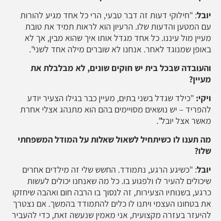
יובל
: "חילוקי דעות זה דבר טבעי, הרי כל אחד מגיע להורות
עם המטען והדעות שלו. הרעיון הוא לראות תמיד את טובת
מעיין מול עיננו. כל אחד מגדל אותו איך שהוא מבין, אך לא
באופן שמנוגד לאחר. אנחנו לא שוברים מילה אחד לשני".
והעובדה שבכל בית יש חוקים שונים, לא מבלבלת את
מעיין?
ויקי:
"כילד שגדל בשני בתים, מעיין כבר בגילו הצעיר יודע
להפריד – יש נושאים מסויימים בהם הוא מתנהג אצלי אחרת
מאשר אצל יובל".
מה תענו לו כשיתחיל לשאול שאלות על המודל המשפחתי
שלו?
יובל
: "כשיגע הרגע, נתמודד. החשש שלי זה מילדים אחרים
שיכולים להעיר לו ולפגוע בו. כל מה שאנחנו יכולים לעשות
כרגע, בשנותיו הצעירות, זה לנסוך בו הרבה חום ואהבה שיחזקו
את בטחונו העצמי ויתנו לו כלים להתמודד בהמשך. אם נצטרך
להיעזר בעזרה מקצועית, אני מאמין שנעשה זאת, כדי להעביר