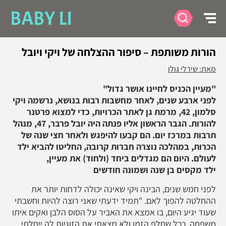
BABY LI
הורות משותפת – סיפור ההצלחה של ויקי ויובל
מאת: שירלי גולן
"מעיין הכניס לחיינו אושר גדול"
לפני ארבע שנים, לאחר מחשבות רבות בנושא, נרשמה ויקי
סלמון, 42, מרמת גן לאתר הכרויות, כדי למצוא פרטנר
להורות. הגבר הראשון אליו פנתה היה יובל פרבר, 47, מנהל
תרבות במרכז יום. הם קבעו להיפגש ולאחר חצי שנה של
הכרות, במהלכה נוצרה חברות קרובה, החליטו להביא ילד
לעולם. היום הם מגדלים ביחד (ולחוד) את מעיין,
ילד
מקסים בן שנה ושמונה חודשים
לפני חמש שנים, הבינה ויקי שאינה יכולה לדחות יותר את
ההחלטה להפוך לאם. "תמיד ידעתי שאני רוצה להיות וחשבתי
שעוד יגיע היום, בו אמצא את האביר על הסוס הלבן ואקים איתו
משפחה. ככל שחלף הזמן ולא מצאתי את הזוגיות לה ייחלתי,