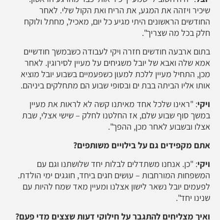
שיכיר ויזהה את המגע, את הריח ואת הקול שלי. לאחר
החודשים הראשונים היתי מגיע כל יום, מאכיל, מחתל ולוקח
חלק בכל מה שצריך".
בתום ארבעה חודשים חזרה ויקי לעבודה כשבמשך חודשיים
אמא שלה ואבא של יובל משגיחים על מעיין לסירוגין. לאחר
מכן, התחיל מעיין ללכת למעון כשפעמיים בשבוע יובל מוציא
אותו אליו הביתה בבת ים ובסופי שבוע הם מתחלקים ביניהם.
ויקי
: "ראינו שלכל אחד מאיתנו קשה לא לראות את מעיין
במשך סוף שבוע שלם, אז החלטנו לחלק – שישי אצלי, שבת
אצלו ובשבוע לאחר מכן, ההפך".
אתם מקפידים גם על בילויים משותפים?
ויקי
: "כן. אנחנו משתדלים לבלות יחד שלושתנו וגם עם
המשפחות המורחבות – עושים חגים ביחד, חוגגים ימי הולדת.
לפעמים יובל נשאר לישון אצלנו ומעיין מאד שמח להיות עם
שנינו יחד".
ואיך מצליחים להתגבר על חילוקי דעות שצצים מדי פעם?