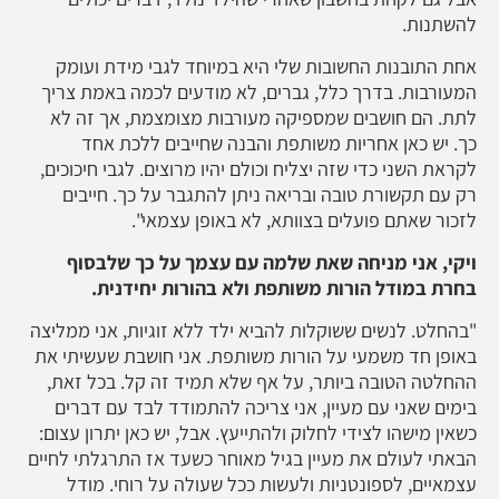
להשתנות.
אחת התובנות החשובות שלי היא במיוחד לגבי מידת ועומק
המעורבות. בדרך כלל, גברים, לא מודעים לכמה באמת צריך
לתת. הם חושבים שמספיקה מעורבות מצומצמת, אך זה לא
כך. יש כאן אחריות משותפת והבנה שחייבים ללכת אחד
לקראת השני כדי שזה יצליח וכולם יהיו מרוצים. לגבי חיכוכים,
רק עם תקשורת טובה ובריאה ניתן להתגבר על כך. חייבים
לזכור שאתם פועלים בצוותא, לא באופן עצמאי".
ויקי, אני מניחה שאת שלמה עם עצמך על כך שלבסוף
בחרת במודל הורות משותפת ולא בהורות יחידנית.
"בהחלט. לנשים ששוקלות להביא ילד ללא זוגיות, אני ממליצה
באופן חד משמעי על הורות משותפת. אני חושבת שעשיתי את
ההחלטה הטובה ביותר, על אף שלא תמיד זה קל. בכל זאת,
בימים שאני עם מעיין, אני צריכה להתמודד לבד עם דברים
כשאין מישהו לצידי לחלוק ולהתייעץ. אבל, יש כאן יתרון עצום:
הבאתי לעולם את מעיין בגיל מאוחר כשעד אז התרגלתי לחיים
עצמאיים, לספונטניות ולעשות ככל שעולה על רוחי. מודל