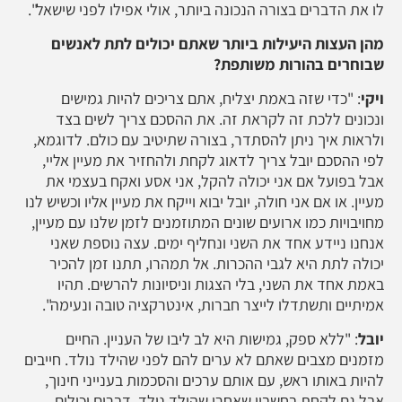
לו את הדברים בצורה הנכונה ביותר, אולי אפילו לפני שישאל".
מהן העצות היעילות ביותר שאתם יכולים לתת לאנשים
שבוחרים בהורות משותפת?
ויקי
: "כדי שזה באמת יצליח, אתם צריכים להיות גמישים
ונכונים ללכת זה לקראת זה. את ההסכם צריך לשים בצד
ולראות איך ניתן להסתדר, בצורה שתיטיב עם כולם. לדוגמא,
לפי ההסכם יובל צריך לדאוג לקחת ולהחזיר את מעיין אליי,
אבל בפועל אם אני יכולה להקל, אני אסע ואקח בעצמי את
מעיין. או אם אני חולה, יובל יבוא וייקח את מעיין אליו וכשיש לנו
מחויבויות כמו ארועים שונים המתוזמנים לזמן שלנו עם מעיין,
אנחנו ניידע אחד את השני ונחליף ימים. עצה נוספת שאני
יכולה לתת היא לגבי ההכרות. אל תמהרו, תתנו זמן להכיר
באמת אחד את השני, בלי הצגות וניסיונות להרשים. תהיו
אמיתיים ותשתדלו לייצר חברות, אינטרקציה טובה ונעימה".
יובל
: "ללא ספק, גמישות היא לב ליבו של העניין. החיים
מזמנים מצבים שאתם לא ערים להם לפני שהילד נולד. חייבים
להיות באותו ראש, עם אותם ערכים והסכמות בענייני חינוך,
אבל גם לקחת בחשבון שאחרי שהילד נולד, דברים יכולים