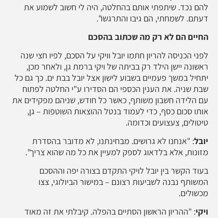
להם נכד. שיתפתי אותם בהחלטה, היה לי חשוב לשמוע את
דעתם. לשמחתי, הם גיבו והתרגשו".
החיים הם לא רק מה שכתוב בהסכם
לפני הכניסה להריון חתמו יובל וויקי על הסכם, לפיו חצי שנה
ראשונה יישן הילד רק בביתה של ויקי ברמת גן, ולאחר מכן,
יתחיל במשך פעמיים בשבוע לישון אצל יובל בבת ים. כך גם כל
שבת שניה. את הענין הכספי הם הסדירו ע"י החלטה לפתוח
עם הלידה חשבון משותף, כאשר כל חודש, שניהם מפקידים את
אותו סכום כסף, כדי לעמוד בנטל ההוצאות השוטפות – גן,
טיטולים, צעצועים וכדומה.
יובל
: "אנחנו לא גרושים. מבחינתנו, לא מדובר בהסדרת
מזונות, אלא בלדאוג לספק למעיין את כל מה שהוא צריך".
בעוד הקשר בין יובל לויקי התקדם בצורה יפה וההסכם
המשותף נבנה לשביעות רצונם – במישור הביולוגי, צצו
מכשולים.
ויקי
: "ההריון הראשון הסתיים בהפלה. קיבלתי את זה מאוד